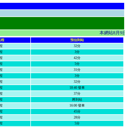
本網站8月9
返程
預估到站
程
32分
程
3分
程
42分
程
5分
程
31分
程
3分
程
32分
程
18:40 發車
程
37分
程
將到站
程
16:00 發車
程
45分
程
28分
程
5分