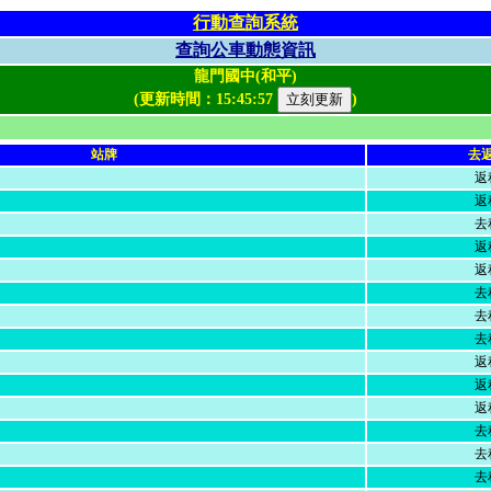
行動查詢系統
查詢公車動態資訊
龍門國中(和平)
(更新時間：
15:45:57
)
站牌
去
返
返
去
返
返
去
去
去
返
返
返
去
去
去