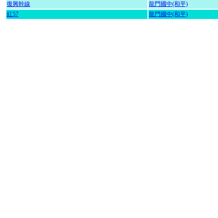
復興幹線
龍門國中(和平)
紅57
龍門國中(和平)