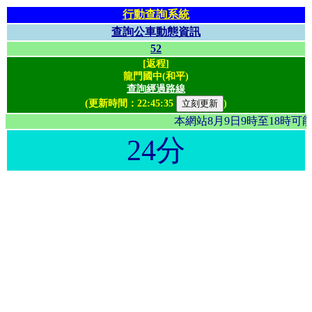
行動查詢系統
查詢公車動態資訊
52
[返程]
龍門國中(和平)
查詢經過路線
(更新時間：
22:45:35
)
本網站8月9日9時至18時
24分