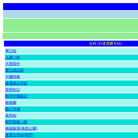
去程 (往捷運麟光站)
華江站
人壽一村
大理高中
華江派出所
中國時報
捷運龍山寺站
昆明街口
和平中華路口
植物園
龍口市場
泉州街
和平西路一段
南福板溪(南昌公園)
捷運古亭站(和平)