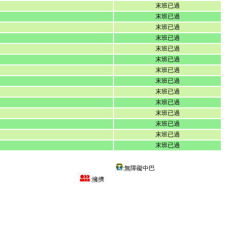
末班已過
末班已過
末班已過
末班已過
末班已過
末班已過
末班已過
末班已過
末班已過
末班已過
末班已過
末班已過
末班已過
末班已過
:無障礙中巴
:擁擠