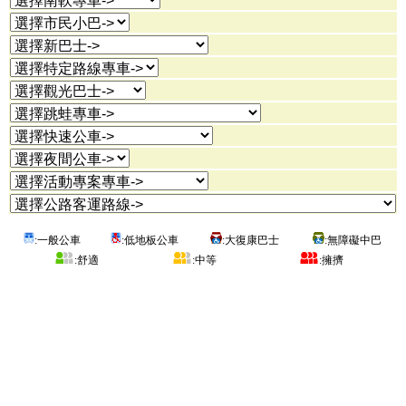
:一般公車
:低地板公車
:大復康巴士
:無障礙中巴
:舒適
:中等
:擁擠