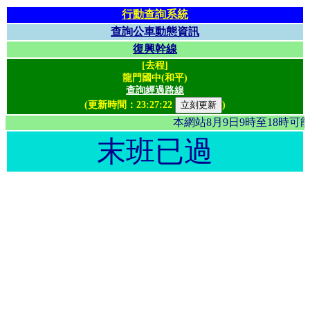
行動查詢系統
查詢公車動態資訊
復興幹線
[去程]
龍門國中(和平)
查詢經過路線
(更新時間：
23:27:22
)
本網站8月9日9時至18時
末班已過