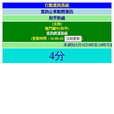
行動查詢系統
查詢公車動態資訊
和平幹線
[去程]
龍門國中(和平)
查詢經過路線
(更新時間：
16:06:44
)
本網站8月9日9時至18時
4分