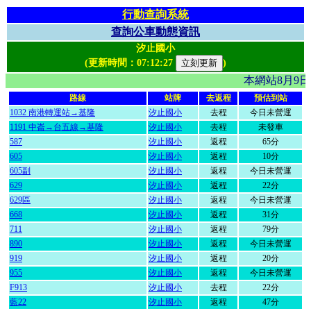
行動查詢系統
查詢公車動態資訊
汐止國小
(更新時間：
07:12:27
)
本網站8月9
路線
站牌
去返程
預估到站
1032 南港轉運站→基隆
汐止國小
去程
今日未營運
1191 中崙→台五線→基隆
汐止國小
去程
未發車
587
汐止國小
返程
65分
605
汐止國小
返程
10分
605副
汐止國小
返程
今日未營運
629
汐止國小
返程
22分
629區
汐止國小
返程
今日未營運
668
汐止國小
返程
31分
711
汐止國小
返程
79分
890
汐止國小
返程
今日未營運
919
汐止國小
返程
20分
955
汐止國小
返程
今日未營運
F913
汐止國小
去程
22分
藍22
汐止國小
返程
47分