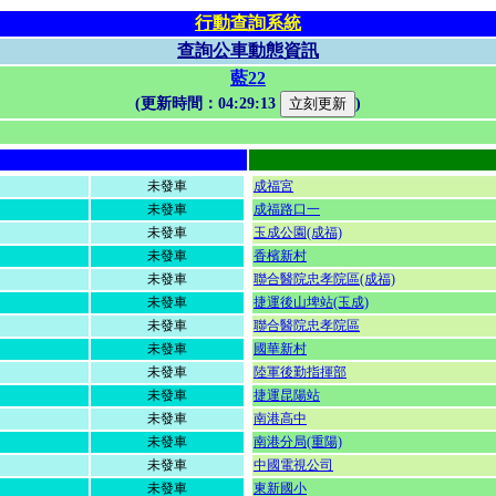
行動查詢系統
查詢公車動態資訊
藍22
(更新時間：
04:29:13
)
未發車
成福宮
未發車
成福路口一
未發車
玉成公園(成福)
未發車
香檳新村
未發車
聯合醫院忠孝院區(成福)
未發車
捷運後山埤站(玉成)
未發車
聯合醫院忠孝院區
未發車
國華新村
未發車
陸軍後勤指揮部
未發車
捷運昆陽站
未發車
南港高中
未發車
南港分局(重陽)
未發車
中國電視公司
未發車
東新國小