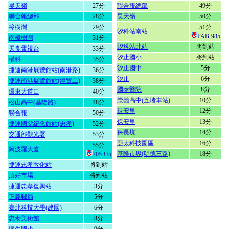
昊天嶺
27分
聯合報總部
49分
聯合報總部
28分
昊天嶺
50分
樟樹灣
29分
51分
汐科站南站
FAB-985
南樟樹灣
31分
汐科站北站
將到站
天良電視台
33分
汐止國小
將到站
橫科
35分
汐止國中
5分
捷運南港展覽館站(南港路)
36分
汐止
6分
捷運南港展覽館站(經貿二)
38分
國泰醫院
8分
環東大道口
40分
崇義高中(五堵車站)
10分
松山高中(基隆路)
48分
長安里
12分
聯合報
50分
保安里
13分
捷運國父紀念館站(忠孝)
52分
保長坑
14分
交通部觀光署
53分
亞太科技園區
16分
55分
阿波羅大廈
基隆市界(明德三路)
18分
705-U5
捷運忠孝敦化站
將到站
頂好市場
將到站
捷運忠孝復興站
3分
正義郵局
5分
臺北科技大學(建國)
6分
忠泰美術館
8分