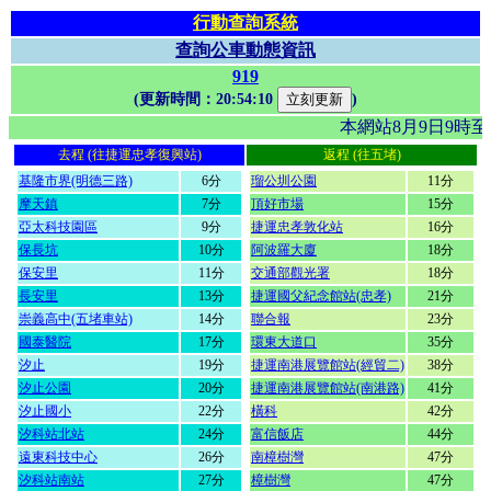
行動查詢系統
查詢公車動態資訊
919
(更新時間：
20:54:10
)
本網站8月9日9時
去程 (往捷運忠孝復興站)
返程 (往五堵)
基隆市界(明德三路)
6分
瑠公圳公園
11分
摩天鎮
7分
頂好市場
15分
亞太科技園區
9分
捷運忠孝敦化站
16分
保長坑
10分
阿波羅大廈
18分
保安里
11分
交通部觀光署
18分
長安里
13分
捷運國父紀念館站(忠孝)
21分
崇義高中(五堵車站)
14分
聯合報
23分
國泰醫院
17分
環東大道口
35分
汐止
19分
捷運南港展覽館站(經貿二)
38分
汐止公園
20分
捷運南港展覽館站(南港路)
41分
汐止國小
22分
橫科
42分
汐科站北站
24分
富信飯店
44分
遠東科技中心
26分
南樟樹灣
47分
汐科站南站
27分
樟樹灣
47分