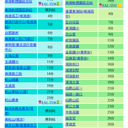
54分
南港軟體園區北站
南港軟體園區北站
EAL-5539
EAL-5551
南港軟體園區南站
將到站
捷運東湖站(南湖高
4分
南港高工(南港路)
4分
中)
南港行政中心(南港車
五分社區
7分
5分
站)
東湖國小
8分
台肥新村
6分
北山里
9分
南港路二段178巷口
7分
經貿園區
11分
東明里/臺北流行音樂
木南煤礦
12分
8分
中心
金龍國小(康寧街)
13分
土地公廟
9分
北峰里(康寧街)
14分
玉成國小
11分
湖前街口
16分
西新里(新新公園)
13分
湖濱別墅
18分
南港路三段
14分
明湖新村
19分
松山磚廠
15分
濱湖大第
19分
玉成里
19分
伯爵山莊一
21分
松山車站(八德)
21分
福德一路口
21分
23分
松山農會
伯爵山莊
22分
EAL-5536
樟江大橋
23分
饒河街觀光夜市(塔
將到站
半島花園
25分
悠)
福安宮
26分
南松山(南京)
將到站
厚德里
26分
南京公寓(捷運南京三
4分