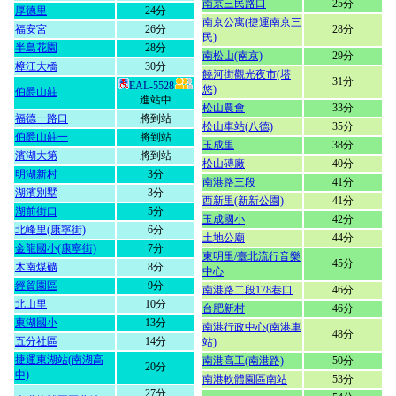
南京三民路口
25分
厚德里
24分
南京公寓(捷運南京三
福安宮
26分
28分
民)
半島花園
28分
南松山(南京)
29分
樟江大橋
30分
饒河街觀光夜市(塔
31分
EAL-5528
悠)
伯爵山莊
進站中
松山農會
33分
福德一路口
將到站
松山車站(八德)
35分
伯爵山莊一
將到站
玉成里
38分
濱湖大第
將到站
松山磚廠
40分
明湖新村
3分
南港路三段
41分
湖濱別墅
3分
西新里(新新公園)
41分
湖前街口
5分
玉成國小
42分
北峰里(康寧街)
6分
土地公廟
44分
金龍國小(康寧街)
7分
東明里/臺北流行音樂
45分
木南煤礦
8分
中心
經貿園區
9分
南港路二段178巷口
46分
北山里
10分
台肥新村
46分
東湖國小
13分
南港行政中心(南港車
48分
五分社區
14分
站)
捷運東湖站(南湖高
南港高工(南港路)
50分
20分
中)
南港軟體園區南站
53分
27分