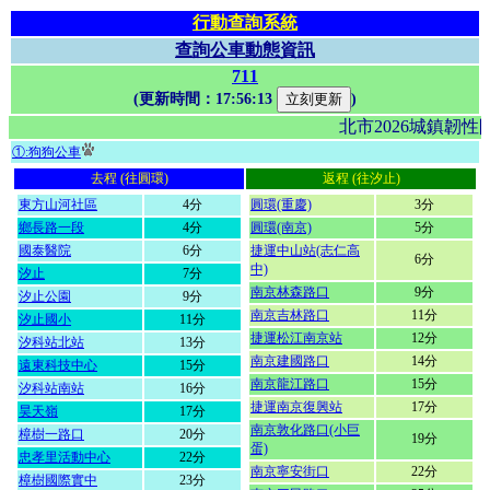
行動查詢系統
查詢公車動態資訊
711
(更新時間：
17:56:13
)
北市2026城鎮韌
①:狗狗公車
去程 (往圓環)
返程 (往汐止)
東方山河社區
4分
圓環(重慶)
3分
鄉長路一段
4分
圓環(南京)
5分
國泰醫院
6分
捷運中山站(志仁高
6分
中)
汐止
7分
南京林森路口
9分
汐止公園
9分
南京吉林路口
11分
汐止國小
11分
捷運松江南京站
12分
汐科站北站
13分
南京建國路口
14分
遠東科技中心
15分
南京龍江路口
15分
汐科站南站
16分
捷運南京復興站
17分
昊天嶺
17分
南京敦化路口(小巨
樟樹一路口
20分
19分
蛋)
忠孝里活動中心
22分
南京寧安街口
22分
樟樹國際實中
23分