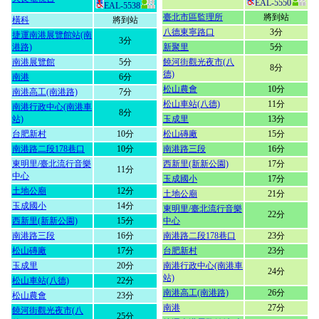
EAL-5550
EAL-5538
臺北市區監理所
將到站
橫科
將到站
八德東寧路口
3分
捷運南港展覽館站(南
3分
港路)
新聚里
5分
南港展覽館
5分
饒河街觀光夜市(八
8分
德)
南港
6分
松山農會
10分
南港高工(南港路)
7分
松山車站(八德)
11分
南港行政中心(南港車
8分
站)
玉成里
13分
台肥新村
10分
松山磚廠
15分
南港路二段178巷口
10分
南港路三段
16分
東明里/臺北流行音樂
西新里(新新公園)
17分
11分
中心
玉成國小
17分
土地公廟
12分
土地公廟
21分
玉成國小
14分
東明里/臺北流行音樂
22分
西新里(新新公園)
15分
中心
南港路三段
16分
南港路二段178巷口
23分
松山磚廠
17分
台肥新村
23分
玉成里
20分
南港行政中心(南港車
24分
站)
松山車站(八德)
22分
南港高工(南港路)
26分
松山農會
23分
南港
27分
饒河街觀光夜市(八
25分