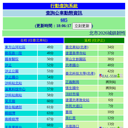
行動查詢系統
查詢公車動態資訊
605
(更新時間：
18:06:17
)
北市2026城鎮韌
去程 (往臺北車站)
返程 (往汐止)
東方山河社區
49分
臺北車站(忠孝)
34分
鄉長路一段
49分
捷運善導寺站
37分
國泰醫院
50分
華山文創園區
38分
汐止
52分
忠孝國小
40分
汐止公園
53分
42分
臺北科技大學(忠孝)
EAL-5530
汐止國小
54分
正義郵局
將到站
汐科站北站
55分
懷生國中
將到站
遠東科技中心
57分
頂好市場
3分
汐科站南站
58分
捷運忠孝敦化站
6分
昊天嶺
60分
市民大道口
7分
聯合報總部
61分
臺視
10分
樟樹灣
63分
美仁里
12分
南樟樹灣
67分
13分
68分
光復路口
天良電視台