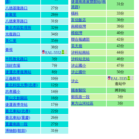
德)
捷運南港展覽館站(南
31分
港路)
八德基隆路口
27分
橫科
33分
新聚里
28分
富信飯店
36分
八德東寧路口
31分
南樟樹灣
39分
臺北市區監理所
32分
樟樹灣
40分
光復路口
34分
聯合報總部
42分
美仁里
35分
昊天嶺
43分
38分
臺視
汐科站南站
44分
EAL-5552
市民敦化路口
3分
汐科站北站
46分
頂好市場
7分
汐止國小
47分
捷運忠孝復興站
8分
汐止國中
50分
正義郵局
10分
EAL-5535
汐止
進站中
臺北科技大學(忠孝)
12分
國泰醫院
將到站
忠孝國小
14分
鄉長路一段
3分
華山文創園區
16分
東方山河社區
3分
捷運善導寺站
17分
臺北車站(忠孝)
22分
臺北車站(重慶)
26分
重慶南路一段
27分
博物館(館前)
31分