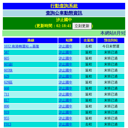
行動查詢系統
查詢公車動態資訊
汐止國中
(更新時間：
02:18:41
)
本網站8月9
路線
站牌
去返程
預估到站
1032 南港轉運站→基隆
汐止國中
去程
今日未營運
587
汐止國中
返程
末班已過
605
汐止國中
返程
末班已過
605副
汐止國中
返程
末班已過
605快
汐止國中
返程
末班已過
629
汐止國中
返程
末班已過
629區
汐止國中
返程
末班已過
668
汐止國中
返程
末班已過
711
汐止國中
返程
末班已過
817
汐止國中
返程
末班已過
890
汐止國中
返程
末班已過
919
汐止國中
返程
末班已過
955
汐止國中
返程
末班已過
F913
汐止國中
去程
末班已過