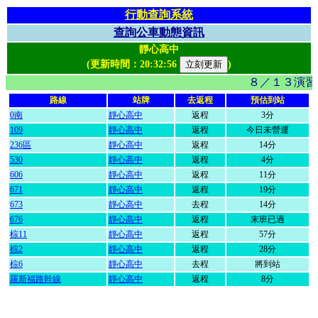
行動查詢系統
查詢公車動態資訊
靜心高中
(更新時間：
20:32:56
)
８／１３演習
路線
站牌
去返程
預估到站
0南
靜心高中
返程
3分
109
靜心高中
返程
今日未營運
236區
靜心高中
返程
14分
530
靜心高中
返程
4分
606
靜心高中
返程
11分
671
靜心高中
返程
19分
673
靜心高中
去程
14分
676
靜心高中
返程
末班已過
棕11
靜心高中
返程
57分
棕2
靜心高中
返程
28分
棕6
靜心高中
去程
將到站
羅斯福路幹線
靜心高中
返程
8分