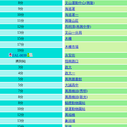
8分
文山運動中心(興隆)
9分
海巡署
10分
海巡署一
11分
興隆山莊
12分
馬明潭(再興中學)
13分
文山一分局
15分
木柵
17分
木柵市場
19分
永安街
EAL-0039
將到站
指南路口
3分
政大
4分
政大一
5分
萬興圖書館
5分
大誠高中
7分
萬壽橋頭(秀明)
8分
萬壽橋頭(新光)
8分
貓纜動物園站
10分
捷運動物園站
12分
萬福橋
13分
象頭埔
15分
富德