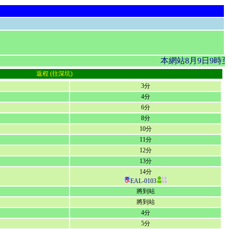
本網站8月9日9時
返程 (往深坑)
3分
4分
6分
8分
10分
11分
12分
13分
14分
EAL-0103
將到站
將到站
4分
5分