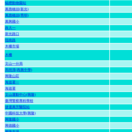
貓纜動物園站
萬壽橋頭(新光)
萬壽橋頭(秀明)
萬興國小
政大一
新光路口
指南路
木柵市場
木柵
文山一分局
馬明潭(再興中學)
興隆山莊
海巡署一
海巡署
文山運動中心(興隆)
臺灣警察專科學校
捷運萬芳醫院站
中國科技大學(興隆)
興隆國小
興德國小
興隆市場