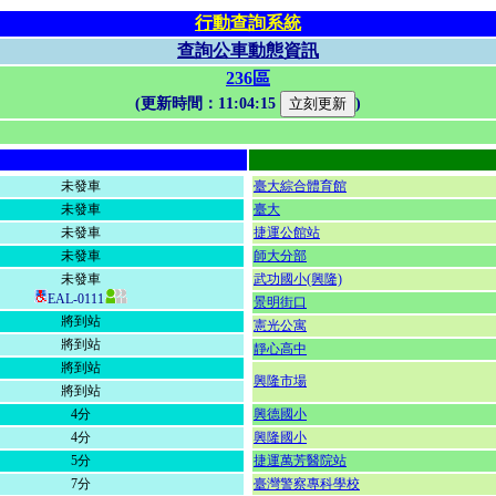
行動查詢系統
查詢公車動態資訊
236區
(更新時間：
11:04:15
)
未發車
臺大綜合體育館
未發車
臺大
未發車
捷運公館站
未發車
師大分部
未發車
武功國小(興隆)
EAL-0111
景明街口
將到站
憲光公寓
將到站
靜心高中
將到站
興隆市場
將到站
4分
興德國小
4分
興隆國小
5分
捷運萬芳醫院站
7分
臺灣警察專科學校