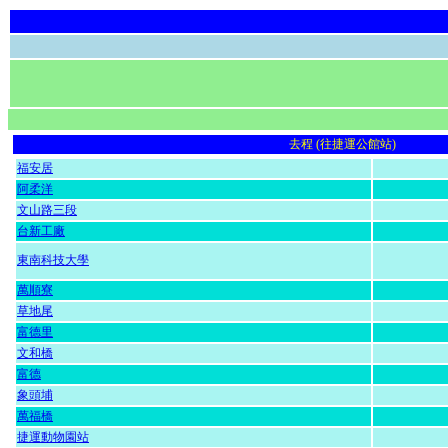
去程 (往捷運公館站)
福安居
阿柔洋
文山路三段
台新工廠
東南科技大學
萬順寮
草地尾
富德里
文和橋
富德
象頭埔
萬福橋
捷運動物園站