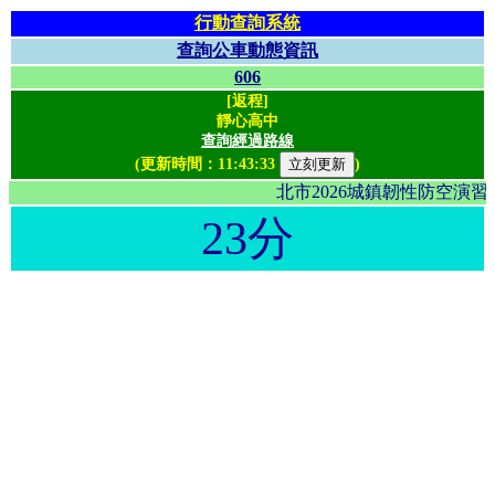
行動查詢系統
查詢公車動態資訊
606
[返程]
靜心高中
查詢經過路線
(更新時間：
11:43:33
)
北市2026城鎮韌性防空演
23分