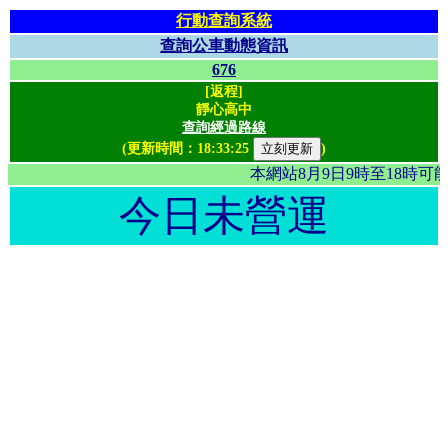
行動查詢系統
查詢公車動態資訊
676
[返程]
靜心高中
查詢經過路線
(更新時間：
18:33:25
)
本網站8月9日9時至18時
今日未營運