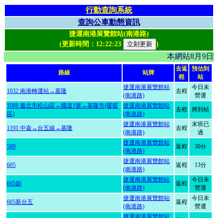
行動查詢系統
查詢公車動態資訊
捷運南港展覽館站(南港路)
(更新時間：
12:22:23
)
本網站8月9日
去返
預估到
路線
站牌
程
站
捷運南港展覽館站
今日未
1032 南港轉運站→基隆
去程
(南港路)
營運
1088 臺北市松山區→國道1號→基隆市(暖暖
捷運南港展覽館站
去程
將到站
區)
(南港路)
捷運南港展覽館站
末班已
1191 中崙→台五線→基隆
去程
(南港路)
過
捷運南港展覽館站
589
返程
30分
(南港路)
捷運南港展覽館站
605
返程
13分
(南港路)
捷運南港展覽館站
今日未
605副
返程
(南港路)
營運
捷運南港展覽館站
今日未
605新台五
返程
(南港路)
營運
捷運南港展覽館站