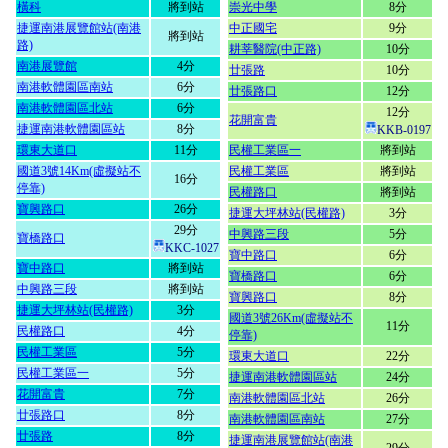
橫科
將到站
崇光中學
8分
捷運南港展覽館站(南港
中正國宅
9分
將到站
路)
耕莘醫院(中正路)
10分
南港展覽館
4分
廿張路
10分
南港軟體園區南站
6分
廿張路口
12分
南港軟體園區北站
6分
12分
花開富貴
捷運南港軟體園區站
8分
KKB-0197
環東大道口
11分
民權工業區一
將到站
國道3號14Km(虛擬站不
民權工業區
將到站
16分
停靠)
民權路口
將到站
寶興路口
26分
捷運大坪林站(民權路)
3分
29分
中興路三段
5分
寶橋路口
KKC-1027
寶中路口
6分
寶中路口
將到站
寶橋路口
6分
中興路三段
將到站
寶興路口
8分
捷運大坪林站(民權路)
3分
國道3號26Km(虛擬站不
11分
民權路口
4分
停靠)
民權工業區
5分
環東大道口
22分
民權工業區一
5分
捷運南港軟體園區站
24分
花開富貴
7分
南港軟體園區北站
26分
廿張路口
8分
南港軟體園區南站
27分
廿張路
8分
捷運南港展覽館站(南港