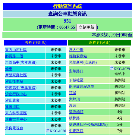
行動查詢系統
查詢公車動態資訊
951
(更新時間：
06:47:55
)
本網站8月9日9時
去程 (往新店)
返程 (往汐止)
東方山河社區
未發車
及人中學
未發車
鄉長路一段
未發車
輕軌安康站
未發車
崇義高中(忠孝東路)
未發車
光華新村(安康路)
未發車
橋東
未發車
KKC-1029
安華路口
進站中
摩登家庭社區
未發車
下城社區
將到站
汐止後車站
未發車
胡璉故居紀念館
將到站
秀峰高中(忠孝東路)
未發車
頂城
將到站
汐止行政中心
未發車
大坪頂
將到站
汐止農會
未發車
溪頭
將到站
連興街口
未發車
碧潭橋頭
4分
東方科學園區
未發車
檳榔路
4分
遠東世界中心
未發車
捷運新店區公所站(北新)
5分
未發車
天良電視台
中正路口
7分
KKC-1026