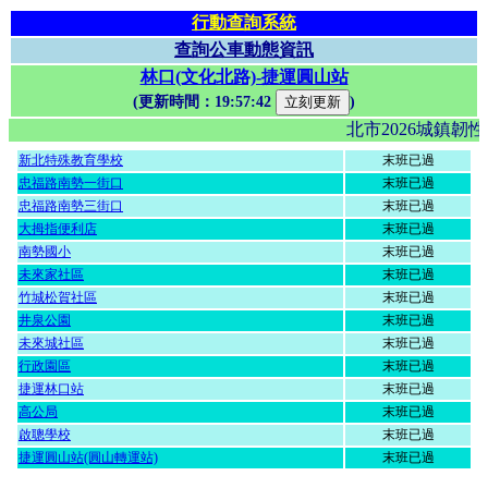
行動查詢系統
查詢公車動態資訊
林口(文化北路)-捷運圓山站
(更新時間：
19:57:42
)
北市2026城鎮
新北特殊教育學校
末班已過
忠福路南勢一街口
末班已過
忠福路南勢三街口
末班已過
大拇指便利店
末班已過
南勢國小
末班已過
未來家社區
末班已過
竹城松賀社區
末班已過
井泉公園
末班已過
未來城社區
末班已過
行政園區
末班已過
捷運林口站
末班已過
高公局
末班已過
啟聰學校
末班已過
捷運圓山站(圓山轉運站)
末班已過