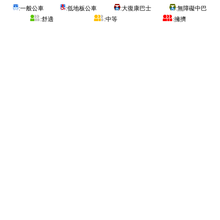
:一般公車
:低地板公車
:大復康巴士
:無障礙中巴
:舒適
:中等
:擁擠