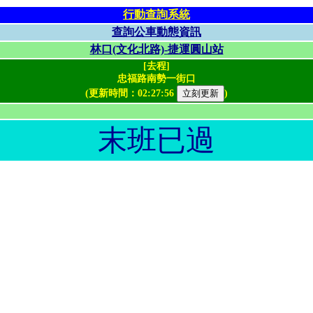
行動查詢系統
查詢公車動態資訊
林口(文化北路)-捷運圓山站
[去程]
忠福路南勢一街口
(更新時間：
02:27:56
)
末班已過