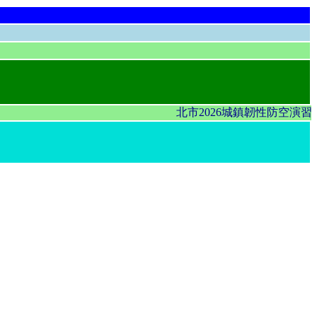
北市2026城鎮韌性防空演