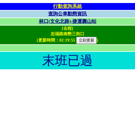
行動查詢系統
查詢公車動態資訊
林口(文化北路)-捷運圓山站
[去程]
忠福路南勢三街口
(更新時間：
02:19:55
)
末班已過