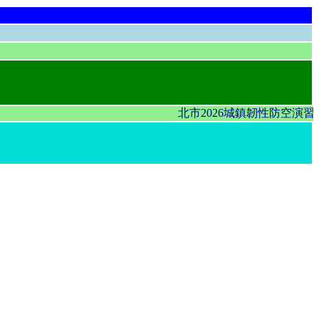
北市2026城鎮韌性防空演