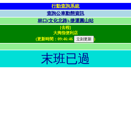
行動查詢系統
查詢公車動態資訊
林口(文化北路)-捷運圓山站
[去程]
大拇指便利店
(更新時間：
09:46:46
)
末班已過