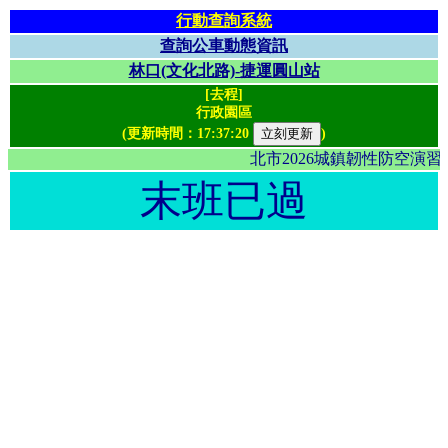
行動查詢系統
查詢公車動態資訊
林口(文化北路)-捷運圓山站
[去程]
行政園區
(更新時間：
17:37:20
)
北市2026城鎮韌性防空演
末班已過