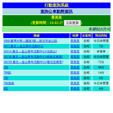
行動查詢系統
查詢公車動態資訊
景美里
(更新時間：
14:42:27
)
本網站8月9
路線
站牌
去返程
預估到站
1068 臺灣大學→國道3號→新北市金山區
景美里
去程
今日未營運
1815 臺北→金山青年活動中心
景美里
去程
7分
1815A 臺北→金山青年活動中心[法鼓山]
景美里
去程
未發車
1815B 臺北→金山青年活動中心[經南京東路]
景美里
去程
今日未營運
1815D 臺北→金山青年活動中心[臺北至萬里]
景美里
去程
72分
789
景美里
去程
48分
789區
景美里
去程
14分
790
景美里
返程
4分
790漁港
景美里
返程
今日未營運
862
景美里
去程
4分