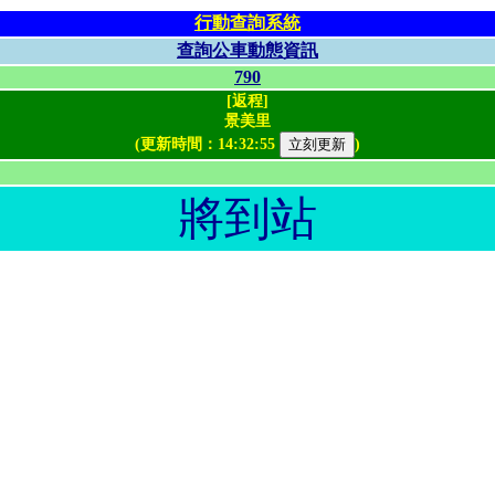
行動查詢系統
查詢公車動態資訊
790
[返程]
景美里
(更新時間：
14:32:55
)
將到站