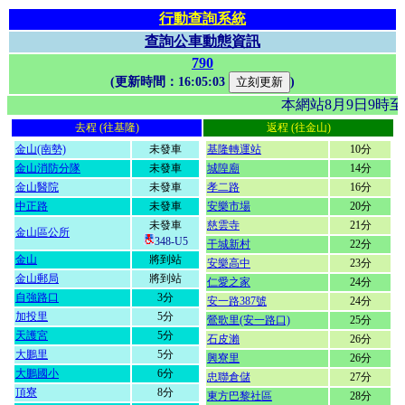
行動查詢系統
查詢公車動態資訊
790
(更新時間：
16:05:03
)
本網站8月9日9時
去程 (往基隆)
返程 (往金山)
金山(南勢)
未發車
基隆轉運站
10分
金山消防分隊
未發車
城隍廟
14分
金山醫院
未發車
孝二路
16分
中正路
未發車
安樂市場
20分
未發車
慈雲寺
21分
金山區公所
348-U5
干城新村
22分
金山
將到站
安樂高中
23分
金山郵局
將到站
仁愛之家
24分
自強路口
3分
安一路387號
24分
加投里
5分
鶯歌里(安一路口)
25分
天護宮
5分
石皮瀨
26分
大鵬里
5分
興寮里
26分
大鵬國小
6分
忠聯倉儲
27分
頂寮
8分
東方巴黎社區
28分