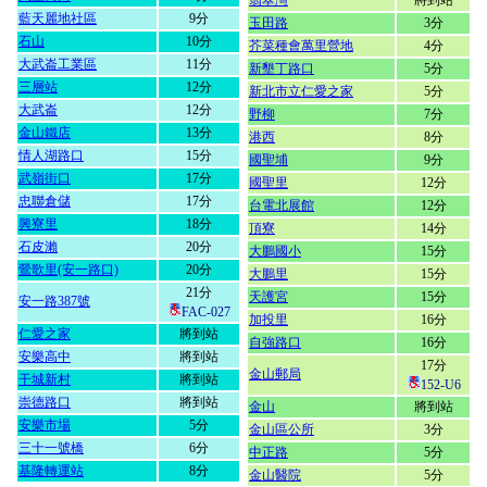
翡翠灣
將到站
藍天麗地社區
9分
玉田路
3分
石山
10分
芥菜種會萬里營地
4分
大武崙工業區
11分
新墾丁路口
5分
三層站
12分
新北市立仁愛之家
5分
大武崙
12分
野柳
7分
金山鐵店
13分
港西
8分
情人湖路口
15分
國聖埔
9分
武嶺街口
17分
國聖里
12分
忠聯倉儲
17分
台電北展館
12分
興寮里
18分
頂寮
14分
石皮瀨
20分
大鵬國小
15分
鶯歌里(安一路口)
20分
大鵬里
15分
21分
天護宮
15分
安一路387號
FAC-027
加投里
16分
仁愛之家
將到站
自強路口
16分
安樂高中
將到站
17分
金山郵局
干城新村
將到站
152-U6
崇德路口
將到站
金山
將到站
安樂市場
5分
金山區公所
3分
三十一號橋
6分
中正路
5分
基隆轉運站
8分
金山醫院
5分