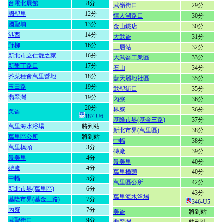
台電北展館
8分
武嶺街口
29分
國聖里
12分
情人湖路口
30分
國聖埔
13分
金山鐵店
30分
港西
14分
大武崙
31分
野柳
16分
三層站
32分
新北市立仁愛之家
16分
大武崙工業區
33分
新墾丁路口
17分
石山
34分
芥菜種會萬里營地
18分
藍天麗地社區
35分
玉田路
19分
武聖街口
35分
翡翠灣
19分
內寮
36分
20分
界寮
36分
美崙
187-U6
基隆市界(基金三路)
37分
萬里海水浴場
將到站
新北市界(萬里區)
38分
萬里區公所
將到站
中幅
38分
萬里橋頭
3分
磚廠
39分
景美里
4分
景美里
40分
磚廠
4分
萬里橋頭
40分
中幅
5分
萬里區公所
42分
新北市界(萬里區)
6分
43分
萬里海水浴場
基隆市界(基金三路)
7分
346-U5
內寮
7分
美崙
將到站
武聖街口
9分