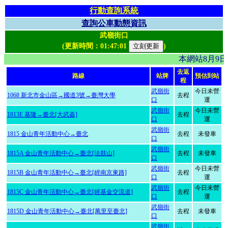
行動查詢系統
查詢公車動態資訊
武嶺街口
(更新時間：
01:47:01
)
本網站8月9
去返
路線
站牌
預估到站
程
武嶺街
今日未營
1068 新北市金山區→國道3號→臺灣大學
去程
口
運
武嶺街
今日未營
1813E 基隆→臺北[大武崙]
去程
口
運
武嶺街
1815 金山青年活動中心→臺北
去程
未發車
口
武嶺街
1815A 金山青年活動中心→臺北[法鼓山]
去程
未發車
口
武嶺街
今日未營
1815B 金山青年活動中心→臺北[經南京東路]
去程
口
運
武嶺街
今日未營
1815C 金山青年活動中心→臺北[經基金交流道]
去程
口
運
武嶺街
1815D 金山青年活動中心→臺北[萬里至臺北]
去程
未發車
口
武嶺街