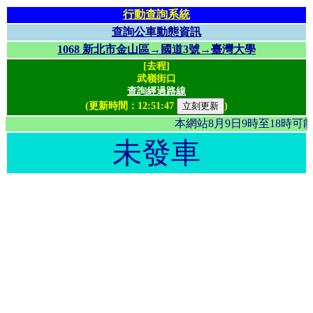
行動查詢系統
查詢公車動態資訊
1068 新北市金山區→國道3號→臺灣大學
[去程]
武嶺街口
查詢經過路線
(更新時間：
12:51:47
)
本網站8月9日9時至18時
未發車