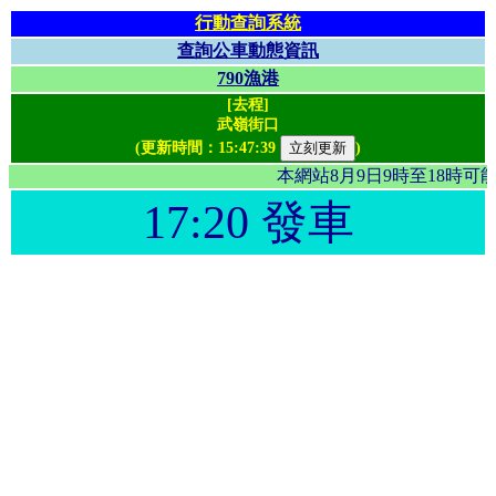
行動查詢系統
查詢公車動態資訊
790漁港
[去程]
武嶺街口
(更新時間：
15:47:39
)
本網站8月9日9時至18時
17:20 發車