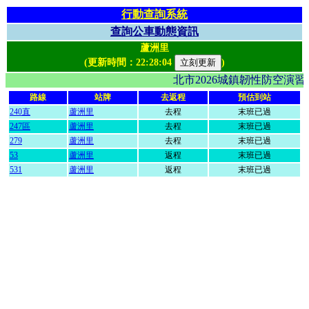
行動查詢系統
查詢公車動態資訊
蘆洲里
(更新時間：
22:28:04
)
北市2026城鎮韌性防空演
路線
站牌
去返程
預估到站
240直
蘆洲里
去程
末班已過
247區
蘆洲里
去程
末班已過
279
蘆洲里
去程
末班已過
53
蘆洲里
返程
末班已過
531
蘆洲里
返程
末班已過