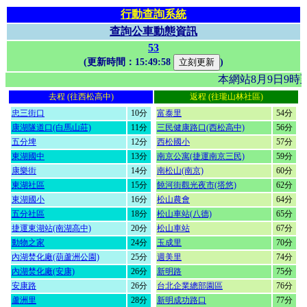
行動查詢系統
查詢公車動態資訊
53
(更新時間：
15:49:58
)
本網站8月9日9
去程 (往西松高中)
返程 (往瓏山林社區)
忠三街口
10分
富泰里
54分
康湖隧道口(白馬山莊)
11分
三民健康路口(西松高中)
56分
五分埤
12分
西松國小
57分
東湖國中
13分
南京公寓(捷運南京三民)
59分
康樂街
14分
南松山(南京)
60分
東湖社區
15分
饒河街觀光夜市(塔悠)
62分
東湖國小
16分
松山農會
64分
五分社區
18分
松山車站(八德)
65分
捷運東湖站(南湖高中)
20分
松山車站
67分
動物之家
24分
玉成里
70分
內湖焚化廠(葫蘆洲公園)
25分
週美里
74分
內湖焚化廠(安康)
26分
新明路
75分
安康路
26分
台北企業總部園區
76分
蘆洲里
28分
新明成功路口
77分