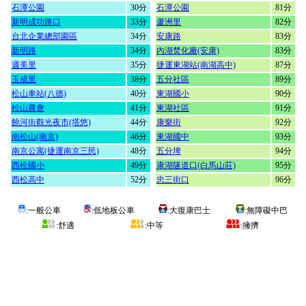
石潭公園
30分
石潭公園
81分
新明成功路口
33分
蘆洲里
82分
台北企業總部園區
34分
安康路
83分
新明路
34分
內湖焚化廠(安康)
83分
週美里
35分
捷運東湖站(南湖高中)
87分
玉成里
38分
五分社區
89分
松山車站(八德)
40分
東湖國小
90分
松山農會
41分
東湖社區
91分
饒河街觀光夜市(塔悠)
44分
康樂街
92分
南松山(南京)
46分
東湖國中
93分
南京公寓(捷運南京三民)
48分
五分埤
94分
西松國小
49分
康湖隧道口(白馬山莊)
95分
西松高中
52分
忠三街口
96分
:一般公車
:低地板公車
:大復康巴士
:無障礙中巴
:舒適
:中等
:擁擠