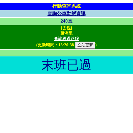
行動查詢系統
查詢公車動態資訊
240直
[去程]
蘆洲里
查詢經過路線
(更新時間：
13:20:38
)
末班已過