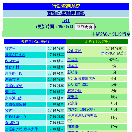
行動查詢系統
查詢公車動態資訊
531
(更新時間：
15:40:13
)
本網站8月9日9時
去程 (往松山車站)
返程 (往紫雲里)
紫雲里
17:10 發車
17:10 發車
松山車站
KKB-0105
康寧AIT社區
17:10 發車
玉成里
將到站
內湖新城
17:10 發車
週美里
3分
警智新村
17:10 發車
新明路
3分
康寧路一段
17:10 發車
台北企業總部園區
4分
湖光市場
17:10 發車
新明成功路口
5分
捷運內湖站
17:10 發車
石潭公園
8分
清白里
17:10 發車
蘆洲里
10分
康寧派出所
17:10 發車
安康路
11分
美國在臺協會
17:10 發車
內湖焚化廠(安康)
11分
紫雲里
17:10 發車
捷運東湖站(南湖高
衛勤訓練中心
17:10 發車
14分
中)
金湖路口
17:10 發車
明湖國中
17分
捷運葫洲站(康寧大學)
17:10 發車