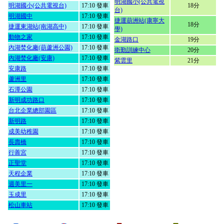
明湖國小(公共電視
明湖國小(公共電視台)
17:10 發車
18分
台)
明湖國中
17:10 發車
捷運葫洲站(康寧大
18分
捷運東湖站(南湖高中)
17:10 發車
學)
動物之家
17:10 發車
金湖路口
19分
內湖焚化廠(葫蘆洲公園)
17:10 發車
衛勤訓練中心
20分
內湖焚化廠(安康)
17:10 發車
紫雲里
21分
安康路
17:10 發車
蘆洲里
17:10 發車
石潭公園
17:10 發車
新明成功路口
17:10 發車
台北企業總部園區
17:10 發車
新明路
17:10 發車
成美幼稚園
17:10 發車
長壽橋
17:10 發車
行善宮
17:10 發車
正聖堂
17:10 發車
天程企業
17:10 發車
週美里一
17:10 發車
玉成里
17:10 發車
松山車站
17:10 發車