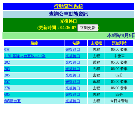
行動查詢系統
查詢公車動態資訊
光復路口
(更新時間：
04:36:07
)
本網站8月9
路線
站牌
去返程
預估到站
0東
光復路口
去程
06:00 發車
1191 基隆→台五線→中崙
光復路口
去程
未發車
202
光復路口
返程
05:30 發車
203
光復路口
去程
06:00 發車
205
光復路口
去程
82分
257
光復路口
返程
05:00 發車
276
光復路口
去程
06:00 發車
605
光復路口
去程
93分
605新台五
光復路口
去程
今日未營運