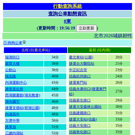
行動查詢系統
查詢公車動態資訊
0東
(更新時間：
19:56:19
)
北市2026城鎮韌
①:狗狗公車
去程 (往臺北車站)
返程 (往內湖)
瑞湖街口
34分
臺北車站(公園)
20分
麗寶大樓
38分
捷運台大醫院站
21分
公館山
38分
中正紀念堂
23分
瑞光路
40分
信義杭州路口
24分
內湖運動中心
43分
捷運東門站
26分
港墘派出所
44分
信義永康街口(捷運東門
27分
站)
西湖圖書館(湖光教會)
45分
信義新生路口
29分
湖光國宅
46分
捷運大安森林公園站
30分
捷運文德站(碧湖公園)
48分
信義建國路口
31分
內湖高中
48分
捷運大安站(信義)
33分
方濟中學
50分
信義大安路口
35分
將軍嶺
51分
信義敦化路口
35分
三總內湖站
53分