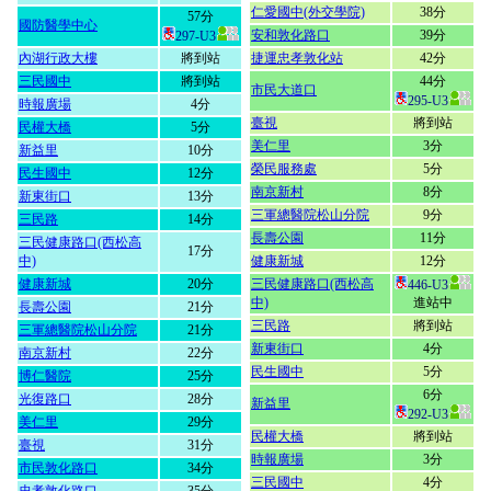
仁愛國中(外交學院)
38分
57分
國防醫學中心
安和敦化路口
39分
297-U3
內湖行政大樓
將到站
捷運忠孝敦化站
42分
三民國中
將到站
44分
市民大道口
295-U3
時報廣場
4分
臺視
將到站
民權大橋
5分
美仁里
3分
新益里
10分
榮民服務處
5分
民生國中
12分
南京新村
8分
新東街口
13分
三軍總醫院松山分院
9分
三民路
14分
長壽公園
11分
三民健康路口(西松高
17分
中)
健康新城
12分
健康新城
20分
三民健康路口(西松高
446-U3
中)
進站中
長壽公園
21分
三民路
將到站
三軍總醫院松山分院
21分
新東街口
4分
南京新村
22分
民生國中
5分
博仁醫院
25分
6分
光復路口
28分
新益里
292-U3
美仁里
29分
民權大橋
將到站
臺視
31分
時報廣場
3分
市民敦化路口
34分
三民國中
4分