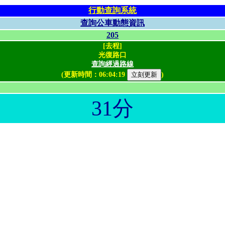
行動查詢系統
查詢公車動態資訊
205
[去程]
光復路口
查詢經過路線
(更新時間：
06:04:19
)
31分