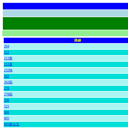
路線
204
212
212夜
212直
232快
262
262區
278
278區
299
521
600
605
605新台五