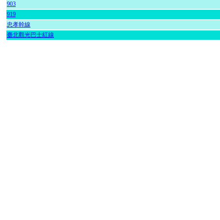
903
919
忠孝幹線
臺北觀光巴士紅線