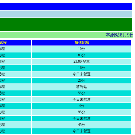
本網站8月9日
返程
預估到站
返程
10分
去程
83分
去程
23:00 發車
去程
16分
返程
今日未營運
返程
26分
返程
將到站
返程
55分
返程
今日未營運
返程
4分
去程
95分
去程
今日未營運
去程
45分
去程
今日未營運