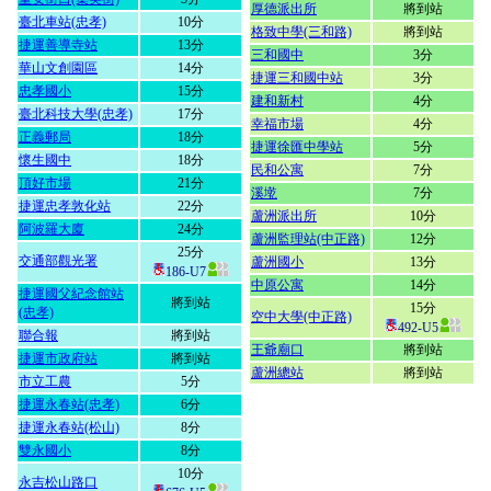
厚德派出所
將到站
臺北車站(忠孝)
10分
格致中學(三和路)
將到站
捷運善導寺站
13分
三和國中
3分
華山文創園區
14分
捷運三和國中站
3分
忠孝國小
15分
建和新村
4分
臺北科技大學(忠孝)
17分
幸福市場
4分
正義郵局
18分
捷運徐匯中學站
5分
懷生國中
18分
民和公寓
7分
頂好市場
21分
溪墘
7分
捷運忠孝敦化站
22分
蘆洲派出所
10分
阿波羅大廈
24分
蘆洲監理站(中正路)
12分
25分
交通部觀光署
蘆洲國小
13分
186-U7
中原公寓
14分
捷運國父紀念館站
將到站
15分
(忠孝)
空中大學(中正路)
492-U5
聯合報
將到站
王爺廟口
將到站
捷運市政府站
將到站
蘆洲總站
將到站
市立工農
5分
捷運永春站(忠孝)
6分
捷運永春站(松山)
8分
雙永國小
8分
10分
永吉松山路口