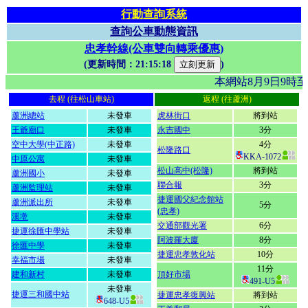
行動查詢系統
查詢公車動態資訊
忠孝幹線(公車雙向轉乘優惠)
(更新時間：
21:15:18
)
本網站8月9日9時
去程 (往松山車站)
返程 (往蘆洲)
蘆洲總站
未發車
虎林街口
將到站
王爺廟口
未發車
永吉國中
3分
空中大學(中正路)
未發車
4分
松隆路口
KKA-1072
中原公寓
未發車
松山高中(松隆)
將到站
蘆洲國小
未發車
聯合報
3分
蘆洲監理站
未發車
捷運國父紀念館站
蘆洲派出所
未發車
5分
(忠孝)
溪墘
未發車
交通部觀光署
6分
捷運徐匯中學站
未發車
阿波羅大廈
8分
徐匯中學
未發車
捷運忠孝敦化站
10分
幸福市場
未發車
11分
建和新村
未發車
頂好市場
491-U5
未發車
捷運三和國中站
捷運忠孝復興站
將到站
648-U5