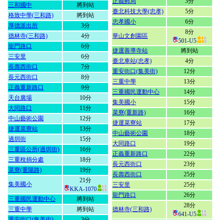
正義郵局
3分
三和國中
將到站
臺北科技大學(忠孝)
5分
格致中學(三和路)
將到站
忠孝國小
6分
厚德派出所
3分
8分
德林寺(三和路)
4分
華山文創園區
501-U5
龍門路口
6分
捷運善導寺站
將到站
三安里
6分
臺北車站(忠孝)
4分
長壽西街口
7分
重安街口(集美街)
12分
長元西街口
8分
三重中學
13分
正義重新路口
9分
三重國民運動中心
14分
天台廣場
10分
集美國小
15分
大同路口
11分
菜寮(重新路)
16分
中山藝術公園
12分
捷運菜寮站
17分
捷運菜寮站
13分
中山藝術公園
18分
過圳街
15分
大同路口
19分
三重區公所(過圳街)
16分
正義重新路口
22分
三重稅捐分處
18分
長元西街口
23分
菜寮(重陽路)
19分
長壽西街口
25分
21分
集美國小
三安里
25分
KKA-1070
龍門路口
26分
三重國民運動中心
將到站
28分
三重中學
將到站
德林寺(三和路)
641-U5
重安街口(集美街)
3分