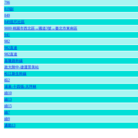
796
819副
849
849屈尺社區
9009 桃園市西北區→國道3號→臺北市東南區
941
982
982直達
982直達
基隆路幹線
政大附中-捷運景美站
松江新生幹線
棕2
湯泉-十四張-大坪林
綠10
綠13
綠15
綠7
綠9
通勤13