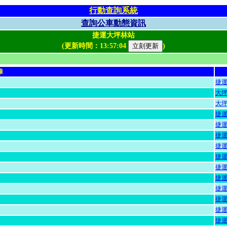
行動查詢系統
查詢公車動態資訊
捷運大坪林站
(更新時間：
13:57:04
)
線
捷
大
大
捷
捷
捷
捷
捷
捷
捷
捷
捷
捷
捷