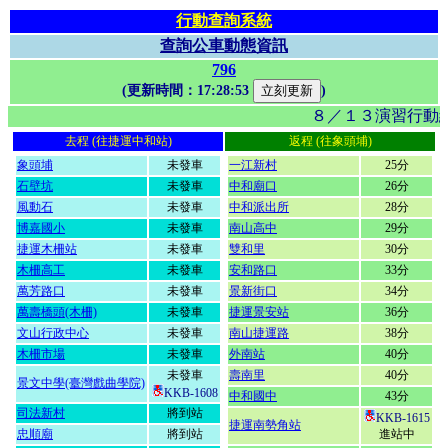
行動查詢系統
查詢公車動態資訊
796
(更新時間：
17:28:53
)
８／１３演習行動網
去程 (往捷運中和站)
返程 (往象頭埔)
象頭埔
未發車
一江新村
25分
石壁坑
未發車
中和廟口
26分
風動石
未發車
中和派出所
28分
博嘉國小
未發車
南山高中
29分
捷運木柵站
未發車
雙和里
30分
木柵高工
未發車
安和路口
33分
萬芳路口
未發車
景新街口
34分
萬壽橋頭(木柵)
未發車
捷運景安站
36分
文山行政中心
未發車
南山捷運路
38分
木柵市場
未發車
外南站
40分
未發車
壽南里
40分
景文中學(臺灣戲曲學院)
KKB-1608
中和國中
43分
司法新村
將到站
KKB-1615
捷運南勢角站
忠順廟
將到站
進站中