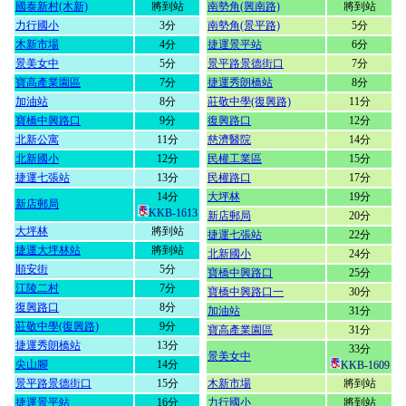
國泰新村(木新)
將到站
南勢角(興南路)
將到站
力行國小
3分
南勢角(景平路)
5分
木新市場
4分
捷運景平站
6分
景美女中
5分
景平路景德街口
7分
寶高產業園區
7分
捷運秀朗橋站
8分
加油站
8分
莊敬中學(復興路)
11分
寶橋中興路口
9分
復興路口
12分
北新公寓
11分
慈濟醫院
14分
北新國小
12分
民權工業區
15分
捷運七張站
13分
民權路口
17分
14分
大坪林
19分
新店郵局
KKB-1613
新店郵局
20分
大坪林
將到站
捷運七張站
22分
捷運大坪林站
將到站
北新國小
24分
順安街
5分
寶橋中興路口
25分
江陵二村
7分
寶橋中興路口一
30分
復興路口
8分
加油站
31分
莊敬中學(復興路)
9分
寶高產業園區
31分
捷運秀朗橋站
13分
33分
景美女中
尖山腳
14分
KKB-1609
景平路景德街口
15分
木新市場
將到站
捷運景平站
16分
力行國小
將到站