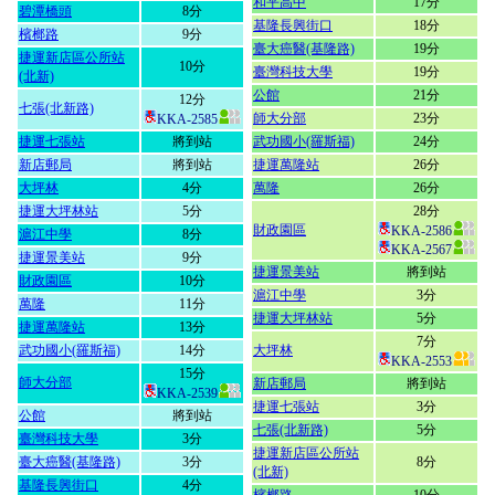
和平高中
17分
碧潭橋頭
8分
基隆長興街口
18分
檳榔路
9分
臺大癌醫(基隆路)
19分
捷運新店區公所站
10分
臺灣科技大學
19分
(北新)
公館
21分
12分
七張(北新路)
師大分部
23分
KKA-2585
捷運七張站
將到站
武功國小(羅斯福)
24分
新店郵局
將到站
捷運萬隆站
26分
大坪林
4分
萬隆
26分
捷運大坪林站
5分
28分
財政園區
KKA-2586
滬江中學
8分
KKA-2567
捷運景美站
9分
捷運景美站
將到站
財政園區
10分
滬江中學
3分
萬隆
11分
捷運大坪林站
5分
捷運萬隆站
13分
7分
武功國小(羅斯福)
14分
大坪林
KKA-2553
15分
師大分部
新店郵局
將到站
KKA-2539
捷運七張站
3分
公館
將到站
七張(北新路)
5分
臺灣科技大學
3分
捷運新店區公所站
臺大癌醫(基隆路)
3分
8分
(北新)
基隆長興街口
4分