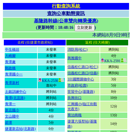
行動查詢系統
查詢公車動態資訊
基隆路幹線(公車雙向轉乘優惠)
(更新時間：
18:48:16
)
本網站8月9日9時
去程 (往捷運市政府站)
返程 (往大崎腳)
中生橋頭
未發車
消防局(松仁)
將到站
大崎腳
未發車
4分
興雅國中
KKA-2591
青潭廠
未發車
信義松仁路口(松仁)
將到站
郵政橋
未發車
信義松仁路口(信義)
將到站
青潭國小一
未發車
101國際購物中心
3分
KKA-2536
青潭新村
進站中
市政府(松壽)
5分
土銀訓練中心
將到站
世貿中心(基隆路)
8分
青潭(北宜路)
將到站
吳興街口
10分
青潭一
將到站
三興國小(臨江街觀
12分
光夜市)
新店國小
4分
喬治商職
13分
文山國中
4分
捷運六張犁站(基隆
碧潭
5分
14分
路)
捷運新店站(北新路)
6分