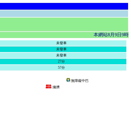
本網站8月9日9時
未發車
未發車
未發車
27分
57分
:無障礙中巴
:擁擠