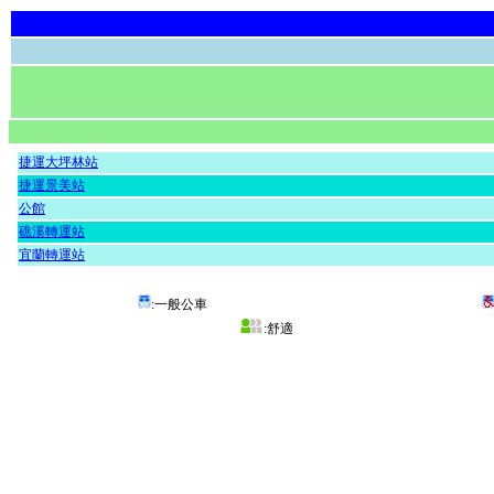
捷運大坪林站
捷運景美站
公館
礁溪轉運站
宜蘭轉運站
:一般公車
:舒適