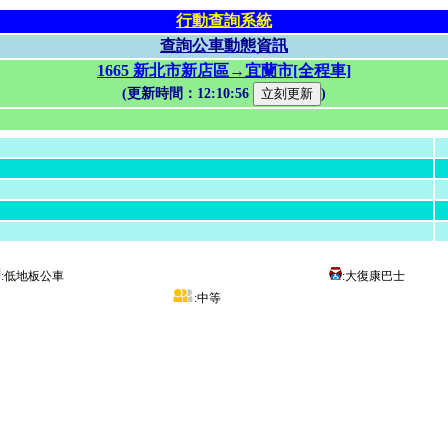
行動查詢系統
查詢公車動態資訊
1665 新北市新店區→宜蘭市[全程車]
(更新時間：
12:10:56
)
:低地板公車
:大復康巴士
:中等