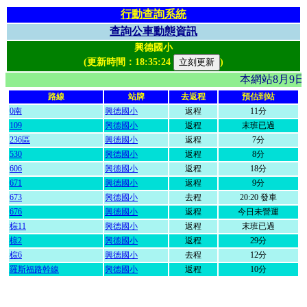
行動查詢系統
查詢公車動態資訊
興德國小
(更新時間：
18:35:24
)
本網站8月9
路線
站牌
去返程
預估到站
0南
興德國小
返程
11分
109
興德國小
返程
末班已過
236區
興德國小
返程
7分
530
興德國小
返程
8分
606
興德國小
返程
18分
671
興德國小
返程
9分
673
興德國小
去程
20:20 發車
676
興德國小
返程
今日未營運
棕11
興德國小
返程
末班已過
棕2
興德國小
返程
29分
棕6
興德國小
去程
12分
羅斯福路幹線
興德國小
返程
10分