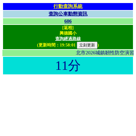
行動查詢系統
查詢公車動態資訊
606
[返程]
興德國小
查詢經過路線
(更新時間：
19:58:01
)
北市2026城鎮韌性防空演
11分