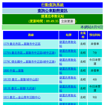
行動查詢系統
查詢公車動態資訊
捷運忠孝敦化站
(更新時間：
09:49:35
)
本網站8月9日
去返
路線
站牌
預估到站
程
捷運忠孝敦化
1579 臺北市區→基隆市中正區
去程
未發車
站
捷運忠孝敦化
1579A 臺北市區→基隆市中正區(經中正路)
去程
7分
站
捷運忠孝敦化
今日未營
1579C 懷生國中→基隆市中正區(經中正路)
去程
站
運
捷運忠孝敦化
1800 中崙→基隆
去程
未發車
站
捷運忠孝敦化
1813D 臺北→基隆[經中山區]
去程
4分
站
捷運忠孝敦化
今日未營
1813E 臺北→基隆[大武崙]
去程
站
運
捷運忠孝敦化
1815 臺北→金山青年活動中心
去程
9分
站
捷運忠孝敦化