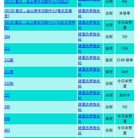
1815A 臺北→金山青年活動中心[法鼓山]
去程
8分
站
1815D 臺北→金山青年活動中心[臺北至萬
捷運忠孝敦化
去程
未發車
里]
站
1815E 臺北→金山青年活動中心[法鼓文理學
捷運忠孝敦化
今日未營
去程
院]
站
運
捷運忠孝敦化
204
去程
5分
站
捷運忠孝敦化
212
返程
13分
站
捷運忠孝敦化
212夜
返程
23:00 發車
站
捷運忠孝敦化
212直
返程
34分
站
捷運忠孝敦化
今日未營
232快
去程
站
運
捷運忠孝敦化
235
去程
進站中
站
捷運忠孝敦化
299
去程
3分
站
捷運忠孝敦化
今日未營
600
返程
站
運
捷運忠孝敦化
今日未營
663
去程
站
運