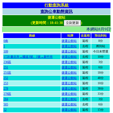
行動查詢系統
查詢公車動態資訊
捷運公館站
(更新時間：
18:41:38
)
本網站8月9日
路線
站牌
去返程
預估到站
0南
捷運公館站
返程
8分
1
捷運公館站
去程
將到站
109
捷運公館站
返程
今日未營運
1728 臺北市→國道3號、1號→新竹市
捷運公館站
去程
10分
236區
捷運公館站
返程
3分
251
捷運公館站
返程
6分
251區
捷運公館站
返程
18分
252
捷運公館站
返程
48分
253
捷運公館站
返程
10分
278
捷運公館站
返程
38分
278區
捷運公館站
返程
33分
284
捷運公館站
去程
3分
505
捷運公館站
去程
6分
52
捷運公館站
返程
15分