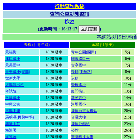
行動查詢系統
查詢公車動態資訊
棕22
(更新時間：
16:13:17
)
本網站8月9日9時
去程 (往青年路)
返程 (往景美)
景福街
18:20 發車
青年公園(國興)
5分
溪口國小
18:20 發車
國興路口一
6分
景美國中
18:20 發車
古亭國中
7分
景美國小(景興)
18:20 發車
崁頂(中華路)
8分
世新大學
18:20 發車
崁頂
10分
復興派出所
18:20 發車
螢橋國小
11分
考試院
18:20 發車
廈門街口
13分
永建國小
18:20 發車
新民高中
14分
中興公寓
18:20 發車
河堤國小
16分
再興中學
18:20 發車
捷運台電大樓站
20分
馬明潭(再興中學)
18:20 發車
台電大樓
21分
興隆山莊
18:20 發車
捷運公館站
23分
海巡署一
18:20 發車
公館
26分
海巡署
18:20 發車
臺灣科技大學
27分