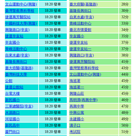
文山運動中心(興隆)
18:20 發車
臺大癌醫(基隆路)
28分
臺灣警察專科學校
18:20 發車
基隆長興街口
30分
捷運萬芳醫院站
18:20 發車
自來水處(辛亥)
32分
中國科技大學(興隆)
18:20 發車
青峰活動中心
33分
興隆路口(辛亥)
18:20 發車
臺北市懷愛館
34分
捷運辛亥站
18:20 發車
辛亥國小
35分
辛亥國小
18:20 發車
捷運辛亥站
37分
青峰活動中心
18:20 發車
捷運辛亥站一
37分
自來水處(辛亥)
18:20 發車
興隆路口(辛亥)
38分
基隆長興街口
18:20 發車
捷運萬芳醫院站
41分
臺大癌醫(基隆路)
18:20 發車
臺灣警察專科學校
43分
臺灣科技大學
18:20 發車
文山運動中心(興隆)
44分
公館
18:20 發車
海巡署
45分
捷運公館站
18:20 發車
海巡署一
45分
台電大樓
18:20 發車
興隆山莊
45分
新民國小
18:20 發車
馬明潭(再興中學)
46分
三軍總醫院(辛亥)
18:20 發車
再興中學
47分
水源路口
18:20 發車
中興公寓
48分
河堤國小
18:20 發車
永建國小
49分
新民高中
18:20 發車
溝子口
50分
廈門街口
18:20 發車
考試院
51分