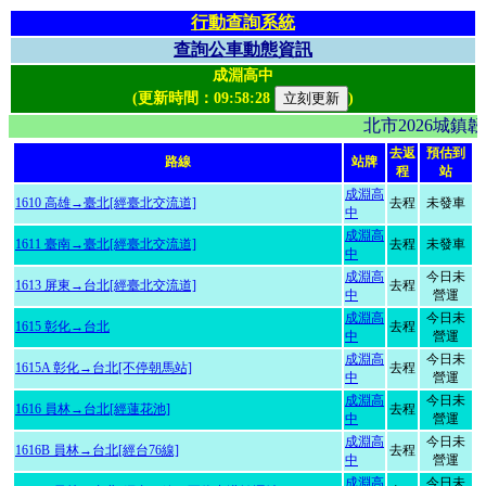
行動查詢系統
查詢公車動態資訊
成淵高中
(更新時間：
09:58:28
)
北市2026城鎮
去返
預估到
路線
站牌
程
站
成淵高
1610 高雄→臺北[經臺北交流道]
去程
未發車
中
成淵高
1611 臺南→臺北[經臺北交流道]
去程
未發車
中
成淵高
今日未
1613 屏東→台北[經臺北交流道]
去程
中
營運
成淵高
今日未
1615 彰化→台北
去程
中
營運
成淵高
今日未
1615A 彰化→台北[不停朝馬站]
去程
中
營運
成淵高
今日未
1616 員林→台北[經蓮花池]
去程
中
營運
成淵高
今日未
1616B 員林→台北[經台76線]
去程
中
營運
成淵高
今日未