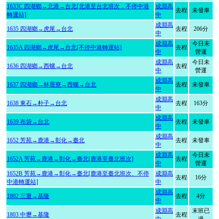
1633C 四湖鄉→北港→台北[北港至台北班次，不停中港
成淵高
去程
未發車
轉運站]
中
成淵高
1635 四湖鄉→虎尾→台北
去程
206分
中
成淵高
今日未
1635A 四湖鄉→虎尾→台北[不停中港轉運站]
去程
中
營運
成淵高
今日未
1636 四湖鄉→西螺→台北
去程
中
營運
成淵高
1637 四湖鄉→林厝寮→西螺→台北
去程
未發車
中
成淵高
1638 東石→朴子→台北
去程
163分
中
成淵高
1639 布袋→台北
去程
未發車
中
成淵高
1652 芳苑→鹿港→彰化→臺北
去程
未發車
中
成淵高
今日未
1652A 芳苑→鹿港→彰化→臺北[鹿港至臺北班次]
去程
中
營運
1652B 芳苑→鹿港→彰化→臺北[鹿港至臺北班次、不停
成淵高
去程
16分
中港轉運站]
中
成淵高
1802 三重→基隆
去程
4分
中
成淵高
末班已
1803 中壢→基隆
去程