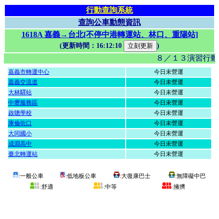
行動查詢系統
查詢公車動態資訊
1618A 嘉義→台北[不停中港轉運站、林口、重陽站]
(更新時間：
16:12:10
)
８／１３演習行動
嘉義市轉運中心
今日未營運
嘉義交流道
今日未營運
大林驛站
今日未營運
中壢服務區
今日未營運
啟聰學校
今日未營運
庫倫街口
今日未營運
大同國小
今日未營運
成淵高中
今日未營運
臺北轉運站
今日未營運
:一般公車
:低地板公車
:大復康巴士
:無障礙中巴
:舒適
:中等
:擁擠