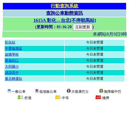
行動查詢系統
查詢公車動態資訊
1615A 彰化→台北[不停朝馬站]
(更新時間：
01:16:20
)
本網站8月9日9
彰化站
今日未營運
中壢服務區
今日未營運
啟聰學校
今日未營運
庫倫街口
今日未營運
大同國小
今日未營運
成淵高中
今日未營運
臺北轉運站
今日未營運
:一般公車
:低地板公車
:大復康巴士
:無障礙中巴
:舒適
:中等
:擁擠